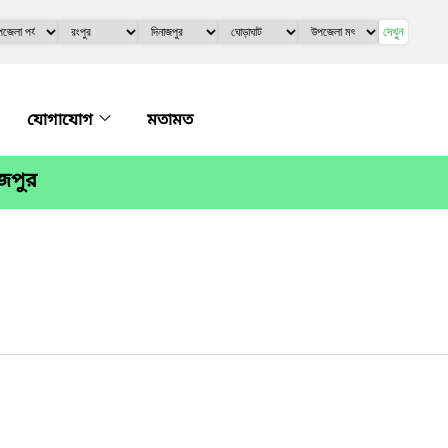
দেখুন
যোগাযোগ
মতামত
াজপুর