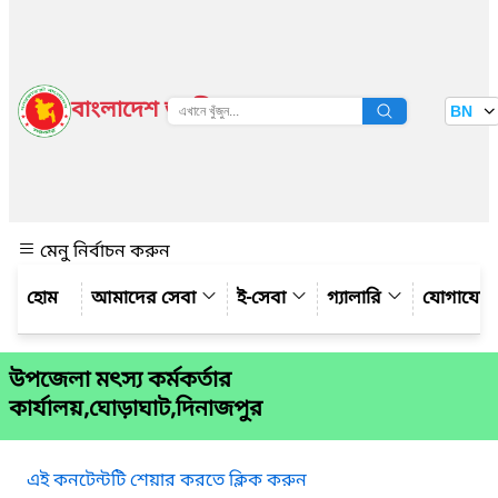
বাংলাদেশ জাতীয় তথ্য বাতায়ন
BN
দেখুন
মেনু নির্বাচন করুন
আমাদের সেবা
ই-সেবা
গ্যালারি
যোগাযো
উপজেলা মৎস্য কর্মকর্তার
কার্যালয়,ঘোড়াঘাট,দিনাজপুর
এই কনটেন্টটি শেয়ার করতে ক্লিক করুন