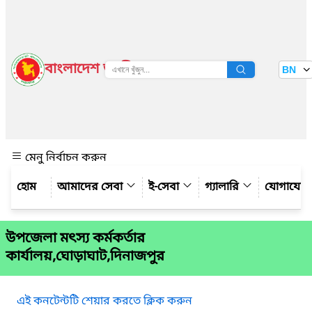
বাংলাদেশ জাতীয় তথ্য বাতায়ন
BN
দেখুন
মেনু নির্বাচন করুন
আমাদের সেবা
ই-সেবা
গ্যালারি
যোগাযো
উপজেলা মৎস্য কর্মকর্তার
কার্যালয়,ঘোড়াঘাট,দিনাজপুর
এই কনটেন্টটি শেয়ার করতে ক্লিক করুন