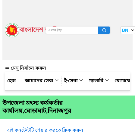
বাংলাদেশ জাতীয় তথ্য বাতায়ন
BN
দেখুন
মেনু নির্বাচন করুন
আমাদের সেবা
ই-সেবা
গ্যালারি
যোগাযো
উপজেলা মৎস্য কর্মকর্তার
কার্যালয়,ঘোড়াঘাট,দিনাজপুর
এই কনটেন্টটি শেয়ার করতে ক্লিক করুন