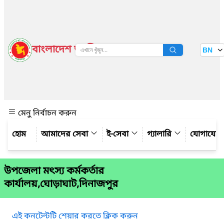
বাংলাদেশ জাতীয় তথ্য বাতায়ন
BN
দেখুন
মেনু নির্বাচন করুন
আমাদের সেবা
ই-সেবা
গ্যালারি
যোগাযো
উপজেলা মৎস্য কর্মকর্তার
কার্যালয়,ঘোড়াঘাট,দিনাজপুর
এই কনটেন্টটি শেয়ার করতে ক্লিক করুন