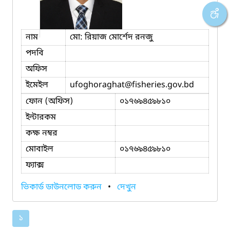
নাম
মো: রিয়াজ মোর্শেদ রনজু
পদবি
অফিস
ইমেইল
ufoghoraghat
@fisheries.gov.bd
ফোন (অফিস)
০১৭৬৯৪৫৯৮১০
ইন্টারকম
কক্ষ নম্বর
মোবাইল
০১৭৬৯৪৫৯৮১০
ফ্যাক্স
ভিকার্ড ডাউনলোড করুন
•
দেখুন
১