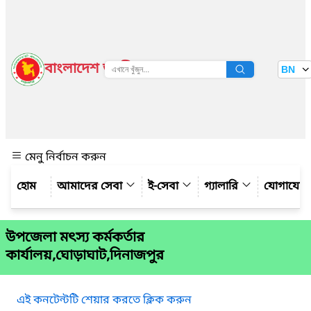
বাংলাদেশ জাতীয় তথ্য বাতায়ন
BN
দেখুন
মেনু নির্বাচন করুন
আমাদের সেবা
ই-সেবা
গ্যালারি
যোগাযো
উপজেলা মৎস্য কর্মকর্তার
কার্যালয়,ঘোড়াঘাট,দিনাজপুর
এই কনটেন্টটি শেয়ার করতে ক্লিক করুন