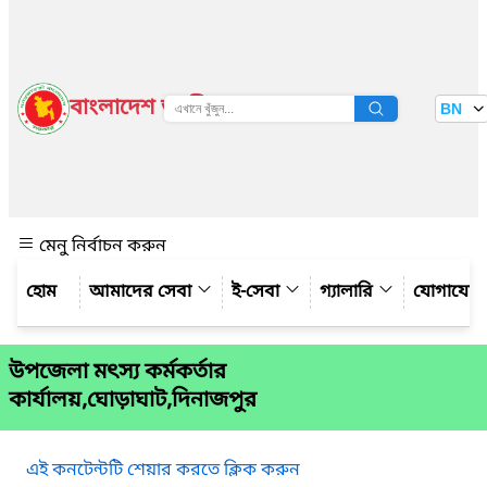
বাংলাদেশ জাতীয় তথ্য বাতায়ন
BN
দেখুন
মেনু নির্বাচন করুন
আমাদের সেবা
ই-সেবা
গ্যালারি
যোগাযো
উপজেলা মৎস্য কর্মকর্তার
কার্যালয়,ঘোড়াঘাট,দিনাজপুর
এই কনটেন্টটি শেয়ার করতে ক্লিক করুন