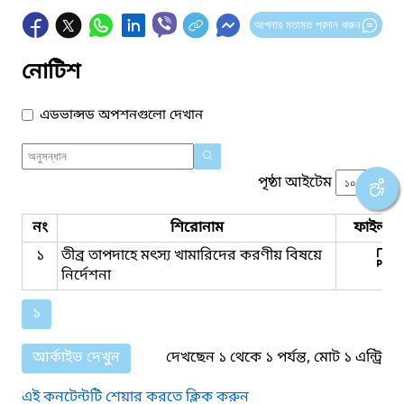
আপনার মতামত প্রদান করুন
নোটিশ
এডভান্সড অপশনগুলো দেখান
পৃষ্ঠা আইটেম
নং
শিরোনাম
ফাইল সম
১
তীব্র তাপদাহে মৎস্য খামারিদের করণীয় বিষয়ে
নির্দেশনা
১
আর্কাইভ দেখুন
দেখছেন ১ থেকে ১ পর্যন্ত, মোট ১ এন্ট্রি
এই কনটেন্টটি শেয়ার করতে ক্লিক করুন